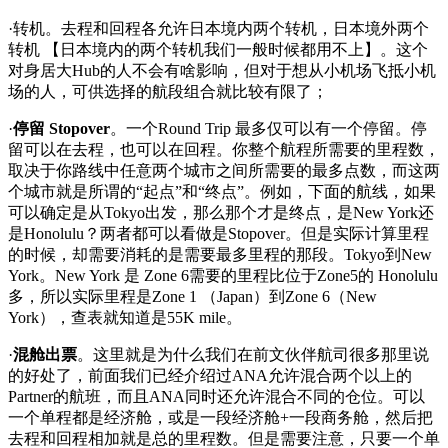
·转机。去程和回程各允许日本境内两个转机，日本境外两个
转机 【日本境内的两个转机我们一般时候都用不上】。这个
对身居大Hub的人不会有啥影响，但对于想从小机场飞抵小机
场的人，可供选择的航段组合就比较有限了；
·
停留 Stopover
。一个Round Trip 最多仅可以有一个停留。停
留可以在去程，也可以在回程。你整个航程所需要的里程数，
取决于你路线中任意两个城市之间所需要的最多点数，而这两
个城市就是所谓的“起点”和“终点”。例如，下面的航线，如果
可以确定是从Tokyo出发，那么那个才是终点，是New York还
是Honolulu？两者都可以看做是Stopover。但是实际计算里程
的时候，却需要消耗的是需要最多里程的那段。Tokyo到New
York。New York 是 Zone 6需要的里程比位于Zone5的 Honolulu
多，所以实际里程是Zone 1 （Japan）到Zone 6（New
York），查表就知道是55K mile。
·
混舱出票
。这里就是为什么我们在前文伙伴航司很多那里说
的好处了，前面我们已经介绍过ANA允许混合两个以上的
Partner的航班，而且ANA同时还允许混合不同的仓位。可以
一个单程都是经济舱，或是一段经济舱+一段商务舱，然后把
去程和回程相加就是总的里程数。但是需要注意，只要一个单