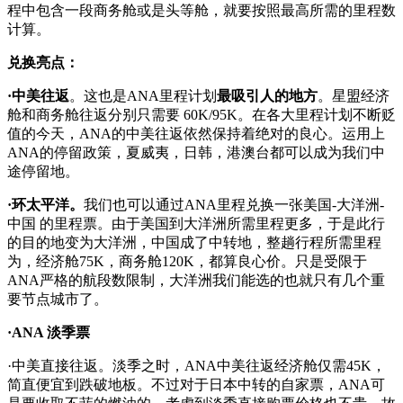
程中包含一段商务舱或是头等舱，就要按照最高所需的里程数
计算。
兑换亮点：
·中美往返
。这也是ANA里程计划
最吸引人的地方
。星盟经济
舱和商务舱往返分别只需要 60K/95K。在各大里程计划不断贬
值的今天，ANA的中美往返依然保持着绝对的良心。运用上
ANA的停留政策，夏威夷，日韩，港澳台都可以成为我们中
途停留地。
·环太平洋。
我们也可以通过ANA里程兑换一张美国-大洋洲-
中国 的里程票。由于美国到大洋洲所需里程更多，于是此行
的目的地变为大洋洲，中国成了中转地，整趟行程所需里程
为，经济舱75K，商务舱120K，都算良心价。只是受限于
ANA严格的航段数限制，大洋洲我们能选的也就只有几个重
要节点城市了。
·ANA 淡季票
·中美直接往返。淡季之时，ANA中美往返经济舱仅需45K，
简直便宜到跌破地板。不过对于日本中转的自家票，ANA可