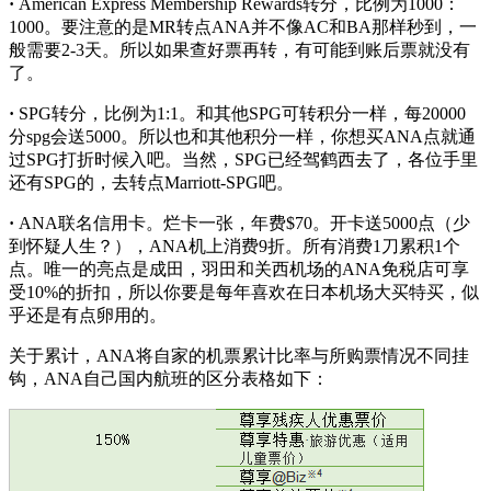
·
American Express Membership Rewards转分，比例为1000：
1000。要注意的是MR转点ANA并不像AC和BA那样秒到，一
般需要2-3天。所以如果查好票再转，有可能到账后票就没有
了。
·
SPG转分，比例为1:1。和其他SPG可转积分一样，每20000
分spg会送5000。所以也和其他积分一样，你想买ANA点就通
过SPG打折时候入吧。当然，SPG已经驾鹤西去了，各位手里
还有SPG的，去转点Marriott-SPG吧。
·
ANA联名信用卡。烂卡一张，年费$70。开卡送5000点（少
到怀疑人生？），ANA机上消费9折。所有消费1刀累积1个
点。唯一的亮点是成田，羽田和关西机场的ANA免税店可享
受10%的折扣，所以你要是每年喜欢在日本机场大买特买，似
乎还是有点卵用的。
关于累计，ANA将自家的机票累计比率与所购票情况不同挂
钩，ANA自己国内航班的区分表格如下：