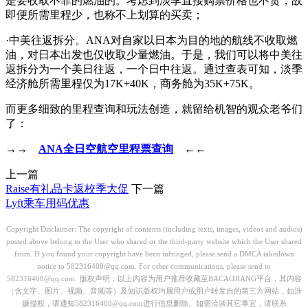
是要收取不菲的燃油的。考虑到淡季直接购票价格也不贵，故
即便所需里程少，也称不上划算的买卖；
·中美往返拆分。ANA对自家以日本为目的地的航线不收取燃
油，对日本出发也仅收取少量燃油。于是，我们可以将中美往
返拆分为一个美日往返，一个日中往返。通过查表可知，淡季
经济舱所需里程仅为17K+40K，商务舱为35K+75K。
而更多细致的里程查询和玩法创造，就留给机智的观众老爷们
了：
→→
ANA全日空航空里程票查询
←←
上一篇
Raise有礼品卡返校季大促
下一篇
Lyft乘车用码优惠
Copyright Disclaimer: The copyright of contents (including texts, images, videos and audios)
posted above belong to the User who shared or the third-party website which the User shared
from. If you found your copyright have been infringed, please send a DMCA takedown
notice to 582316408@qq.com. For other communications, please send to
582316408@qq.com.
版权声明：以上内容为用户推荐收藏至BACAOJIANG平台，其内容
（含文字、图片、视频、音频等）及知识版权均属用户或用户转发自的第三方网站，如涉
嫌侵权，请通知582316408@qq.com进行信息删除。如需洽谈其它事宜，请联系