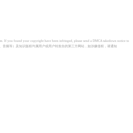
from. If you found your copyright have been infringed, please send a DMCA takedown notice to
视频、音频等）及知识版权均属用户或用户转发自的第三方网站，如涉嫌侵权，请通知