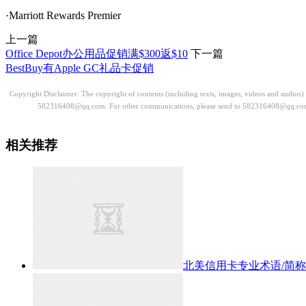
·Marriott Rewards Premier
上一篇
Office Depot办公用品促销满$300返$10
下一篇
BestBuy有Apple GC礼品卡促销
Copyright Disclaimer: The copyright of contents (including texts, images, videos and audios
582316408@qq.com. For other communications, please send to 582316408@qq.co
相关推荐
北美信用卡专业术语/简