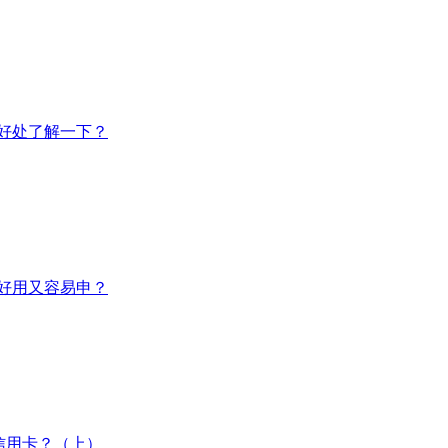
好处了解一下？
好用又容易申？
信用卡？（上）