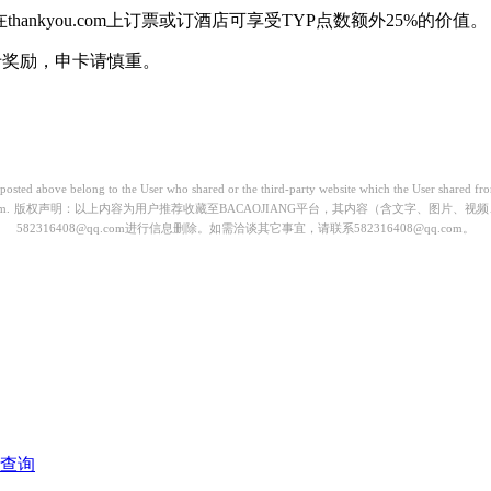
ankyou.com上订票或订酒店可享受TYP点数额外25%的价值。
开卡奖励，申卡请慎重。
) posted above belong to the User who shared or the third-party website which the User shared 
m.
版权声明：以上内容为用户推荐收藏至BACAOJIANG平台，其内容（含文字、图片、
582316408@qq.com进行信息删除。如需洽谈其它事宜，请联系582316408@qq.com。
称查询