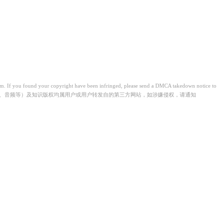
from. If you found your copyright have been infringed, please send a DMCA takedown notice to
视频、音频等）及知识版权均属用户或用户转发自的第三方网站，如涉嫌侵权，请通知