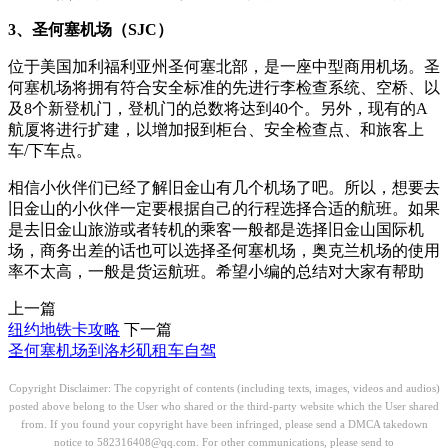
3、圣何塞机场（SJC）
位于美国加利福利亚州圣何塞北部，是一座中型商用机场。圣
何塞机场将拥有符合安全标准的先进行李检查系统、空桥、以
及8个新登机门，登机门的总数将达到40个。另外，现有的A
航厦将进行扩建，以增加报到柜台、安全检查点、和旅客上
车/下车点。
相信小伙伴们已经了解旧金山有几个机场了吧。所以，想要去
旧金山的小伙伴一定要根据自己的行程选择合适的航班。如果
是去旧金山旅游或者转机的乘客一般都是选择旧金山国际机
场，商务出差的话也可以选择圣何塞机场，奥克兰机场的使用
率不太高，一般是货运航班。希望小编的总结对大家有帮助
上一篇
纽约地铁卡攻略
下一篇
圣何塞机场到洛杉矶租车自驾
Copyright Disclaimer: The copyright of contents (including texts, images, videos and audios)
posted above belong to the User who shared or the third-party website which the User shared
from. If you found your copyright have been infringed, please send a DMCA takedown
notice to 582316408@qq.com. For other communications, please send to