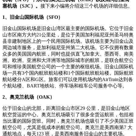
塞机场（SJC）。
接下来小编将介绍这三个机场的详细信息。
1、旧金山国际机场（SFO）
旧金山国际机场是旧金山湾区最主要的国际机场。它位于旧金
山市区南方大约21公里处，是位于美国加利福尼亚州圣马特奥
县非建制地区上的一个民用国际机场。该机场主要为旧金山及
周边城市服务，是加利福尼亚州第二大机场。它不仅拥有数量
众多的美国国内航班，同时也提供直飞加拿大、墨西哥、南美
洲、欧洲、亚洲和大洋洲等地国际城市的航班，是联合航空公
司和维珍美国航空公司的一个主要的枢纽机场。旧金山国际机
场一共有3个国内航班航站楼和1个国际航班航站楼。国际航班
航站楼分A区和G区。旅客们可以使用机场内的AirTrain达到各
个航站楼、BART地铁站、停车场和租车公司服务中心等。
2、奥克兰机场（OAK）
位于旧金山的北部，距离旧金山市区29 公里，是旧金山地区
航空货运的中心。奥克兰机场吸引了很多全货运航班，包括相
当比重的国际货班。同时，奥克兰机场也吸引了不少美国正班
航空公司，尤其是低成本的航空公司。奥克兰是美西南第7 大
通航地点，每天123 班，是美西南服务旧金山的主要机场。