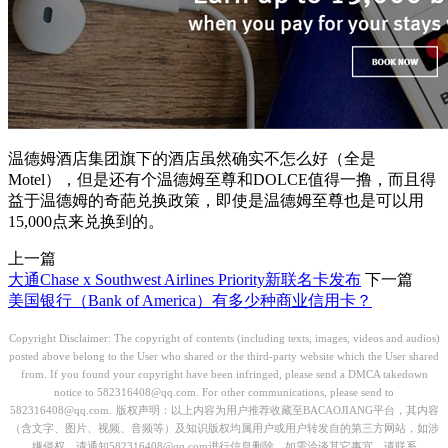
温德姆酒店集团旗下的酒店虽然确实不怎么好（全是
Motel），但是还有个温德姆至尊和DOLCE值得一撸，而且得
益于温德姆的奇葩兑换政策，即使是温德姆至尊也是可以用
15,000点来兑换到的。
上一篇
大通Chase x Southwest Airlines Priority新联名卡发布
下一篇
美国银行（Bank of America）有多少种商业信用卡？
Copyright Disclaimer: The copyright of contents (including texts, images, videos and audios)
posted above belong to the User who shared or the third-party website which the User shared
from. If you found your copyright have been infringed, please send a DMCA takedown
notice to 582316408@qq.com. For other communications, please send to
582316408@qq.com.
版权声明：以上内容为用户推荐收藏至BACAOJIANG平台，其内容
（含文字、图片、视频、音频等）及知识版权均属用户或用户转发自的第三方网站，如涉
嫌侵权，请通知582316408@qq.com进行信息删除。如需洽谈其它事宜，请联系