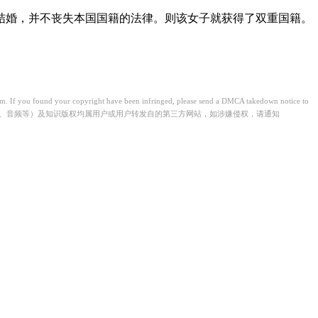
结婚，并不丧失本国国籍的法律。则该女子就获得了双重国籍。
from. If you found your copyright have been infringed, please send a DMCA takedown notice to
视频、音频等）及知识版权均属用户或用户转发自的第三方网站，如涉嫌侵权，请通知