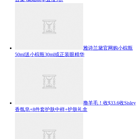
雅诗兰黛官网购小棕瓶
50ml送小棕瓶30ml或正装眼精华
撸羊毛！收$33.6收Sisley
香氛皂+8件套护肤中样+护肤礼盒