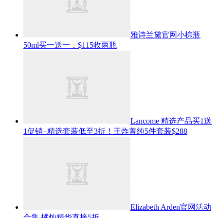
雅诗兰黛官网小棕瓶
50ml买一送一，$115收两瓶
Lancome 精选产品买1送
1促销+精选套装低至3折！王炸菁纯5件套装$288
Elizabeth Arden官网活动
合集 橘灿精华直接5折