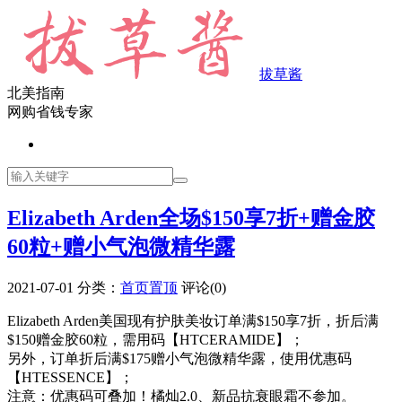
拔草酱
北美指南
网购省钱专家
Elizabeth Arden全场$150享7折+赠金胶
60粒+赠小气泡微精华露
2021-07-01
分类：
首页置顶
评论(0)
Elizabeth Arden美国现有护肤美妆订单满$150享7折，折后满
$150赠金胶60粒，需用码【HTCERAMIDE】；
另外，订单折后满$175赠小气泡微精华露，使用优惠码
【HTESSENCE】；
注意：优惠码可叠加！橘灿2.0、新品抗衰眼霜不参加。