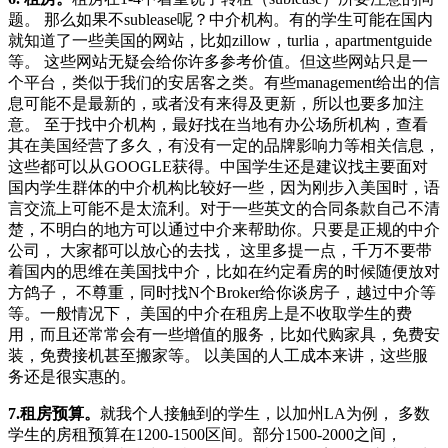
题。 那么如果不sublease呢？中介机构。有的学生可能在国内
就知道了一些美国的网站，比如zillow，turlia，apartmentguide
等。 这些网站无疑会给你许多参考价值。但这些网站只是一
个平台，类似于我们的安居客之类。有些management给出的信
息可能不是最新的，或者没有来得及更新，所以也要多加注
意。 至于找中介机构，最好找在当地有办公场所机构，查看
其在美国经营了多久，有没有一定的品牌影响力等相关信息，
这些都可以从GOOGLE获得。中国学生还是建议找主要面对
国内学生群体的中介机构比较好一些，因为刚步入美国时，语
言交流上可能不是太流利。对于一些英文的合同条款自己不清
楚，不明白的地方可以通过中介来帮助你。只要是正规的中介
公司， 大家都可以放心的去找， 这里多提一点，千万不要带
着国内的思维在美国找中介，比如在约定看房的时候随便放对
方鸽子， 不尊重，同时找N个Broker给你谈房子，越过中介等
等。一般情况下， 美国的中介在租房上是不收取学生的费
用，而且还常常会有一些增值的服务，比如代购家具，免费安
装，免费接机甚至搬家等。 以美国的人工成本来讲，这些服
务还是很实惠的。
7.租房预算。
就我个人接触到的学生，以加州LA为例， 多数
学生的房租预算在1200-1500区间。部分1500-2000之间，