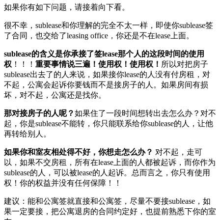
如果你有如下问题，请接着向下看。
很不幸，sublease和你理解的完全不太一样，即使你sublease签
了合同，也交给了leasing office，你还是不在lease上面。
sublease的含义是你承接了签lease那个人的这段时间的使用
权
！！！
重要事情说三遍！使用权！使用权！
所以对把房子
sublease出去了的人来说，如果接你lease的人没有付房租，对
不起，公寓会起诉你要钱而不是接房子的人。如果房间有损
坏，对不起，公寓还是找你。
那对接房子的人呢？
如果住了一段时间想转出去怎么办？对不
起，你是sublease不能转，你只能联系给你sublease的人，让他
再转给别人。
如果你和室友相处得不好，你想走怎么办？
对不起，走可
以，如果不交房租，所有在lease上面的人都被起诉，而你作为
sublease的人，可以被lease的人起诉。总而言之，你只有使用
权！你的权益并没有任何保障！！
建议：能和公寓签就直接和公寓签，尽量不要接sublease，如
果一定要接，把公寓退房的合同约定好，也提前熟悉下你的室