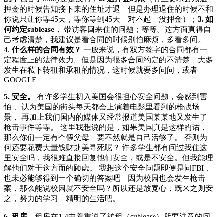
押金的时候告知接下来的住址才退，但是办理退住的时候不和
你说只让你等45天，等你等到45天，对不起，没押金）；
3. 如
何约定sublease
， 带访客回来住的问题；等等。这方面真得自
己考虑清楚，我建议是看合同的时候别怕麻烦，多看多问。
4.
什么样的合同有效？
一般来说，有双方签字的合同都有一
定程度上的法律效力。但是因为很多合同约定的不清楚，大多
发生在私下转租和承租的情况，这时候就要多问问，或者
GOOGLE
5. 安全。
有许多学生初入美国会很担心安全问题，会感到害
怕， 认为美国的街头每天都会上演着电影里看到的枪战场
景， 再加上我们国内的媒体又经常报道美国某某地又发生了
枪击事件等等。 这里我想说的是，如果美国真是这样的话，
那么你们一定有个假父母，要不然就是自己活够了。 否则为
何还要花费大量钱财赴美寻死呢？ 许多学生都有问过我住这
里安全吗，我很难直接回复他们安全，或是不安全。但我能理
解他们对于这方面的顾虑。 我想这个安全问题即便是问FBI，
也未必能够得到一个确切的答案吧，因为校园也会发生枪击
案，那么能说校园就不安全吗？所以还是放宽心，既来之则安
之，努力的学习，精明的生活吧。
6. 租房。
租房在1-4中着重说了转租（sublease）所要注意的问