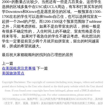
2000+的数量占比较少。当然还有一些是几百美金。这些学生
选择的区域多集中在USC或UCLA周边，有车和打算买车的同
学Downtown和Ktown也是愿意居住的区域。一般预算在1500-
1700左右的学生可以选择Studio自己住，也可以选择找室友一
起拼一个2bed的户型。而1200-1500这个预算范围除了sublease
之外，只能考虑拼租。如果不是自带室友的话， 拼租一般是
有很多不确定性的， 入住时间上的不确定、室友性格是否合
得来等等。 如果对于着急住的学生不建议考虑。有此想法的
学生一定要提前至少两个月就开始拼室友，留出的时间越富
裕，拼成的希望就越大。
最后祝大家都能顺利的找到自己理想的居所
上一篇
在美国租房注意事项
下一篇
美国旅游景点
Copyright Disclaimer: The copyright of contents (including texts, images, videos and audios)
posted above belong to the User who shared or the third-party website which the User shared
from. If you found your copyright have been infringed, please send a DMCA takedown
notice to 582316408@qq.com. For other communications, please send to
582316408@qq.com.
版权声明：以上内容为用户推荐收藏至BACAOJIANG平台，其内容
（含文字、图片、视频、音频等）及知识版权均属用户或用户转发自的第三方网站，如涉