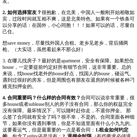
友。
2. 如何选择室友？
很抱歉，在北美，中国人一般刚开始相敬如
宾，过段时间就互相不爽，这是北美特色。如果有一个铁条可
以分享的话：在国外，小心同胞！！！如果可以的话，尽量自
己住。
想save money，尽量找外国人合租。老乡见老乡，背后捅两
枪。（大实话，虽然看起来不那么好）
3. 在哪儿找房子？最好的是apartment，安全有保障。如果想住
house，一定要提前约定好所有细节合同，这非常重要。总的
来说，找house找老外的house好点，找国人的house，碰运气。
遇到过很好的房东，但是周围也有朋友在退房的时候被各种刁
难克扣押金的。
4. 合同重要吗？什么样的合同有效？
合同可以说非常重要，很
多house或者sublease别人的房子没有合同，那么你的权益完全
没有保障。最坏情况下，可以随时赶你走，不退你押金。 那
么签了合同就有安全了吗？很不幸，不是的。合同里面各种细
节，如果你没有遇到事情，你是不知道里面有什么小九九的。
这要看运气，但是最重要的一点是看合同：
1.租金如何约定
的，
包含了utility还是没有；
2. 退押金时限
（有些要求必须退