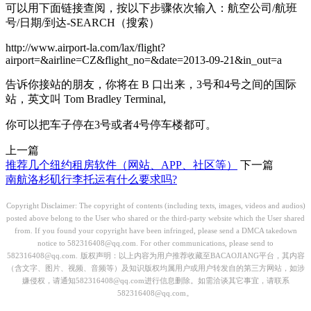
可以用下面链接查阅，按以下步骤依次输入：航空公司/航班
号/日期/到达-SEARCH（搜索）
http://www.airport-la.com/lax/flight?
airport=&airline=CZ&flight_no=&date=2013-09-21&in_out=a
告诉你接站的朋友，你将在 B 口出来，3号和4号之间的国际
站，英文叫 Tom Bradley Terminal,
你可以把车子停在3号或者4号停车楼都可。
上一篇
推荐几个纽约租房软件（网站、APP、社区等）
下一篇
南航洛杉矶行李托运有什么要求吗?
Copyright Disclaimer: The copyright of contents (including texts, images, videos and audios)
posted above belong to the User who shared or the third-party website which the User shared
from. If you found your copyright have been infringed, please send a DMCA takedown
notice to 582316408@qq.com. For other communications, please send to
582316408@qq.com.
版权声明：以上内容为用户推荐收藏至BACAOJIANG平台，其内容
（含文字、图片、视频、音频等）及知识版权均属用户或用户转发自的第三方网站，如涉
嫌侵权，请通知582316408@qq.com进行信息删除。如需洽谈其它事宜，请联系
582316408@qq.com。