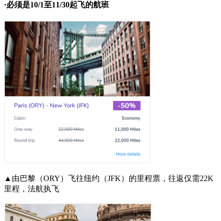
·必须是10/1至11/30起飞的航班
▲由巴黎（ORY）飞往纽约（JFK）的里程票，往返仅需22K
里程，法航执飞