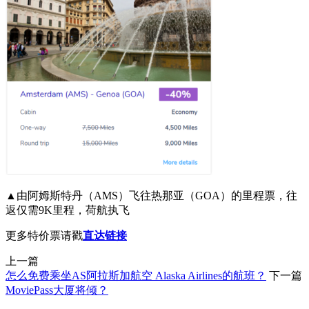
▲由阿姆斯特丹（AMS）飞往热那亚（GOA）的里程票，往
返仅需9K里程，荷航执飞
更多特价票请戳
直达链接
上一篇
怎么免费乘坐AS阿拉斯加航空 Alaska Airlines的航班？
下一篇
MoviePass大厦将倾？