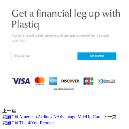
上一篇
花旗Citi American Airlines AAdvantage MileUp Card
下一篇
花旗Citi ThankYou Premier