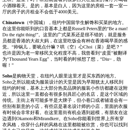
小酒聊着天。是的，基本是白人，因为这里的房租一套一室一
厅的房子的月租金不会低于4000美元。
Chinatown
（中国城），纽约中国留学生解馋和买菜的地方。
在这里你能听到的口音基本上都是Russell Peters里的“Be a man!
Do the right thing!”。这里的广式菜系还是很不错的，就是服务
员都是香港的大叔大妈，在这里吃饭会有种在香港喝早茶的感
觉。“帅锅儿，要呲点什嘛？哄（空）心Choi（菜）是吧？”
也许是因为老一辈移民文化程度不高，我曾看到“皮蛋”被翻译
为“Thousand Years Egg”，当时看的时候想了想，“Diu~，劲
喔！”
Soho
是购物天堂，在纽约人眼里这里才是买东西的地方。
Soho之所以能成为服装设计的天堂是因为早期犹太人移民到
纽约的时候，基本上大部分热卖品牌的服装小作坊都建在这附
近，所以这里一直都会有很多别具匠心的名店，是这个区域的
传统。主街上有可能多半是大牌子，但小巷口或者辅道会有一
些别有新意的小店，有些店是著名设计师的小店，里面的衣服
有时候会非常好看。在这里逛街有机会遇到超模，有朋友在这
边遇到Okamoto和Mirandkerr。在Soho你能看到世界上所有穿
衣风格，你穿什么样的风格在这里都能被欣赏，你也可以找到