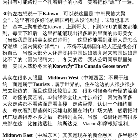
为很有可能路过一个扎着辫子的小叔，笑着把你“虐”了一遍。
30街左右想说一下
K-town
，可以说这里是”中韩民族大聚
会“，这里有很多好吃的韩国料理从没吃到过，味道也非常
好，基本上聚餐选在Ktown，上到哥大，下到NYU的朋友都能
到。每天下班后，这里都能涌现出很多韩剧里面的帅哥美女
（当然我是觉得美女躲过帅哥），这里你能看到亚洲人是怎么
穿潮牌（国内简称“洋气”），不得不说韩国年轻人还是很会打
扮自己，当然大部分人还是觉得中国姑娘漂亮起来韩国姑娘是
比不了的（因为眼睛大）。冬天的话，我从公司同事那里知
道，美国人戏称冬天的
Ktown为“The Canada Goose town”
.
其实在很多人眼里，
Midtown West
（中城西区）不属于纽
约，而是属于
Tourists
，属于世界的。住在这边的人很少很少
想去那边的。而且这里比较脏乱差，很多时候会有奇怪的流浪
汉，奇怪的卖艺者。42街经常会让人寸步难行，因为游客多，
大家走路都不看路而是看高楼，走路巨慢。认识一个纽约朋
友，每次看到那些科幻英雄电影里在时代广场大战，然后把时
代广场毁得差不多之后，都特别高兴。当然，42街还是有很多
总部在这，比如路透社，纳斯达克，Viacom和摩根斯坦利。
Midtown East
（中城东区）其实是现在的新金融区，多半那些