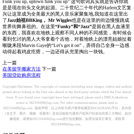
Funk you up, uptown funk you up” 这句歌词其实就是告诉你就
是是现在街头文化的起源。二十世纪二十年代的Harlem文艺复
兴让这里成为全美最大的黑人音乐家聚集地,我知道在这里出
了
Jazz始祖BBKing， Mr Wiggles
也是在这里的街边慢慢跳成
世界街舞鼻祖的。在这里
“Funky”和“Jazz”
是留在黑人血液里
的东西，我喜欢在地铁上观察不同人种的不同感觉，有时候会
看到乞讨的黑人大爷拿着个吉他，对着地铁上的漂亮姑娘扯着
喉咙来段Marvin Gaye的“Let’s get it on”，弄得自己全身一边感
动得起着鸡皮疙瘩，一边还得从兜里掏出一块钱。
上一篇
在美留学搬家方法
下一篇
美国贷款购房流程
Copyright Disclaimer: The copyright of contents (including texts, images, videos and audios)
posted above belong to the User who shared or the third-party website which the User shared
from. If you found your copyright have been infringed, please send a DMCA takedown
notice to 582316408@qq.com. For other communications, please send to
582316408@qq.com.
版权声明：以上内容为用户推荐收藏至BACAOJIANG平台，其内容
（含文字、图片、视频、音频等）及知识版权均属用户或用户转发自的第三方网站，如涉
嫌侵权，请通知582316408@qq.com进行信息删除。如需洽谈其它事宜，请联系
582316408@qq.com。