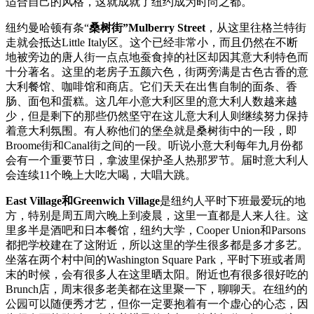
适合自己的风格，这就成就了纽约成为时尚之都。
纽约曼哈顿有条“
桑树街”Mulberry Street
，从这里往格兰特街
走就会抵达Little Italy区。这个已经非常小，而且仍然在不断
地被旁边的唐人街一点点地蚕食掉的社区却因其意大利特色而
十分著名。这里的老房子五颜六色，街两旁满是古色古香的意
大利餐馆、咖啡馆和商店。它们天天在出售自制的面条、香
肠、面包和蛋糕。这几年小意大利区里的意大利人数越来越
少，但是剩下的那些仍然坚守在这儿意大利人则继续努力保持
着意大利氛围。有人称他们的堡垒就是桑树街中的一段，即
Broome街和Canal街之间的一段。听说小意大利每年九月份都
会有一个重要节日，拿波里保护圣人热那罗节。届时意大利人
会连续11个晚上大吃大喝，大唱大跳。
East Village和Greenwich Village
是纽约人平时下班最爱玩的地
方，特别是周五周六晚上到凌晨，这里一直都是人来人往。这
里多半是酒吧和日本餐馆，纽约大学，Cooper Union和Parsons
都把学校建在了这附近，所以这里的学生很多都是多才多艺。
坐落在两个村中间的Washington Square Park，平时下班或者周
末的时候，会有很多人在这里晒太阳。附近也有很多很好吃的
Brunch店，周末很多老美都在这里聚一下，聊聊天。在纽约的
公园可以随便秀才艺，但你一定要抱着有一个虚心的心态，因