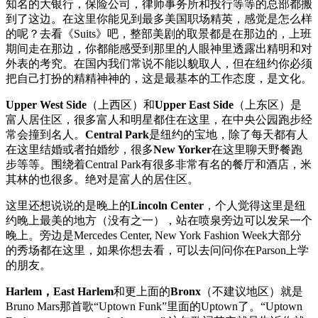
知名的大银行，保险公司，律师事务所和投行等等的总部都搬
到了这边。在这里你能见到最多美国职场精英，感觉是怎么样
的呢？去看《Suits》吧，整部美剧的取景都是在那边的，上班
期间走在那边，你都能感受到那里的人眼神里透露出精明和对
外表的考究。在国内我们常说不能以貌取人，但在纽约你必须
把自己打扮的精精神神的，这是最基本的工作态度，是文化。
Upper West Side
（上西区）和
Upper East Side
（上东区）是
富人居住区，很多富人和明星都住在这里，在中央公园跑步经
常会撞到名人。
Central Park
是纽约的宝地，除了每天都有人
在这里结婚或者拍婚纱，很多
New Yorker
在这里聊天野餐跑
步等等。围绕着Central Park有很多非常有名的餐厅和酒店，米
其林的也很多。绝对是富人的居住区。
这里还想说说的是晚上的
Lincoln Center
，个人觉得这里是纽
约晚上最美的地方（没有之一），站在喷泉旁边可以发呆一个
晚上。旁边是Mercedes Center, New York Fashion Week大部分
的秀场都在这里，如果你想去看，可以去问问你在Parson上学
的朋友。
Harlem，East Harlem
和更上面的
Bronx
（不建议地区）就是
Bruno Mars那首歌“Uptown Funk”里面的Uptown了。“Uptown