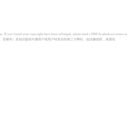
from. If you found your copyright have been infringed, please send a DMCA takedown notice to
视频、音频等）及知识版权均属用户或用户转发自的第三方网站，如涉嫌侵权，请通知