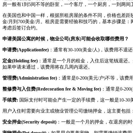
房一般有1到5间不等的卧室，一个客厅，一个厨房，一到两间
在美国也和中国一样，根据所租房屋的条件不同，价格也差距较大，
金/月到700美金/月。租房是需要经验和技巧的，基本步骤
考虑后签订合约。
申请美国公寓的时候，物业公司(房东)可能会收取哪些费用？
申请费(Applicationfee)
：通常有30-100(美金/人)，该费
定金(Holding fee)
：通常是一个月的租金，入住后这笔钱退还。
如果申请未通过，该费用将在几周内退还。
管理费(Administration fee)
：通常是0-200(美元/户)不等，
整修费与入住费(Redecoration fee & Moving fee
)
：通常是0-2
手续费:
国际支付时可能会产生一定的手续费，这一般是10-30
用户入住时需要向业主或物业管理公司缴纳押金，这主要包括
安全押金(Security deposit)
：一般是一个月的押金，在退房的时
宠物押金(Pet deposit)
：如果用户要养宠物，则需要缴纳该费用，