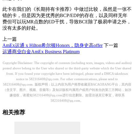
此卡在我们的《长期持有卡推荐》中做过比较，虽然是一张不
错的卡，但是因为更优秀的BCP/EDP的存在，以及同样无年
费但可以玩MR点数的ED干扰，导致BCE除了极易申请之外，
没有太多的好处。
上一篇
AmEx运通 x Hilton希尔顿Honors，隐身史高offer
下一篇
运通商业白金AmEx Business Platinum
Copyright Disclaimer: The copyright of contents (including texts, images, videos and audios)
posted above belong to the User who shared or the third-party website which the User shared
from. If you found your copyright have been infringed, please send a DMCA takedown
notice to 582316408@qq.com. For other communications, please send to
582316408@qq.com.
版权声明：以上内容为用户推荐收藏至BACAOJIANG平台，其内容
（含文字、图片、视频、音频等）及知识版权均属用户或用户转发自的第三方网站，如涉
嫌侵权，请通知582316408@qq.com进行信息删除。如需洽谈其它事宜，请联系
582316408@qq.com。
相关推荐