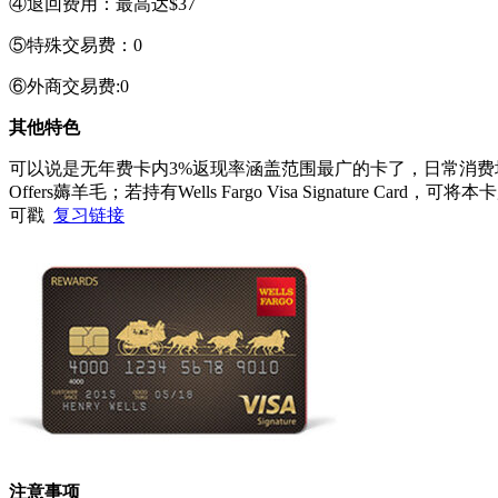
④退回费用：最高达$37
⑤特殊交易费：0
⑥外商交易费:0
其他特色
可以说是无年费卡内3%返现率涵盖范围最广的卡了，日常消费场
Offers薅羊毛；若持有Wells Fargo Visa Signature Ca
可戳
复习链接
注意事项