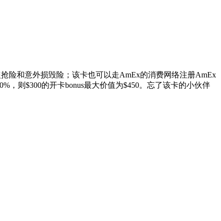
抢险和意外损毁险；该卡也可以走AmEx的消费网络注册AmEx
换机票时增值50%，则$300的开卡bonus最大价值为$450。忘了该卡的小伙伴