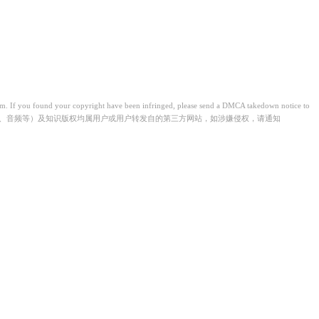
from. If you found your copyright have been infringed, please send a DMCA takedown notice to
视频、音频等）及知识版权均属用户或用户转发自的第三方网站，如涉嫌侵权，请通知