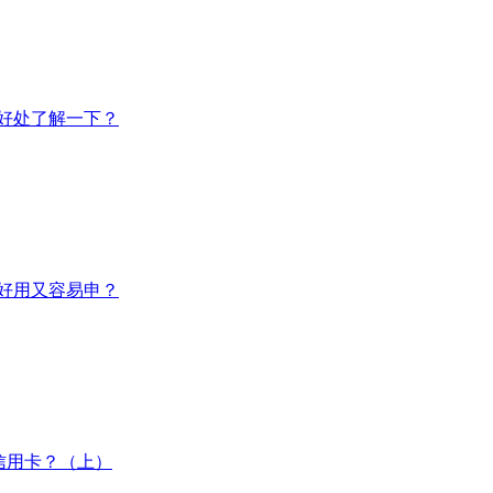
好处了解一下？
好用又容易申？
信用卡？（上）