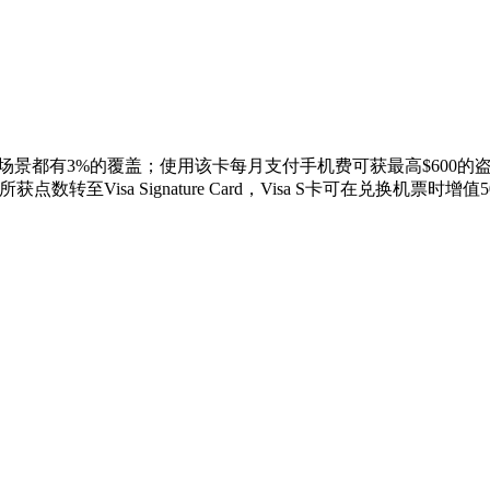
景都有3%的覆盖；使用该卡每月支付手机费可获最高$600的盗
rd，可将本卡所获点数转至Visa Signature Card，Visa S卡可在兑